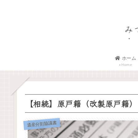
み
ホーム
Home
【相続】原戸籍（改製原戸籍）
遺産分割協議書