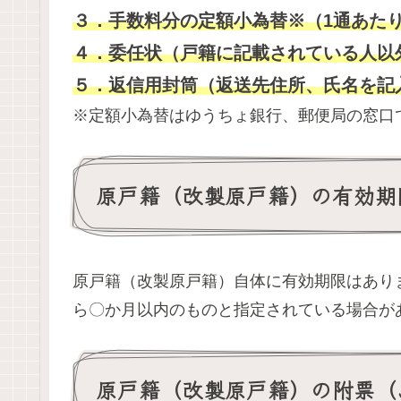
３．手数料分の定額小為替※（1通あたり
４．委任状（戸籍に記載されている人以
５．返信用封筒（返送先住所、氏名を記
※定額小為替はゆうちょ銀行、郵便局の窓口
原戸籍（改製原戸籍）の有効期
原戸籍（改製原戸籍）自体に有効期限はあり
ら〇か月以内のものと指定されている場合が
原戸籍（改製原戸籍）の附票（